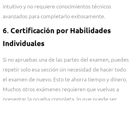
intuitivo y no requiere conocimientos técnicos
avanzados para completarlo exitosamente.
6.
Certificación por Habilidades
Individuales
Si no apruebas una de las partes del examen, puedes
repetir solo esa sección sin necesidad de hacer todo
el examen de nuevo. Esto te ahorra tiempo y dinero.
Muchos otros exámenes requieren que vuelvas a
presentar la prueba completa, lo que puede ser
frustrante y costoso. Con
,
LanguageCert IESOL
puedes concentrarte en mejorar las áreas en las que
necesitas más práctica sin tener que repetir lo que ya