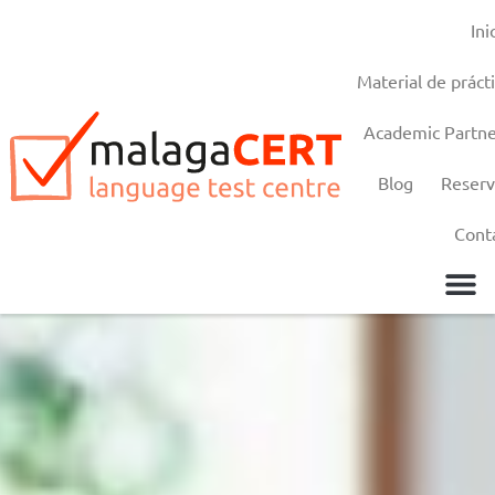
Ini
Material de práctica
Academic Partners
Material de práct
Academic Partne
Blog
Reserv
Cont