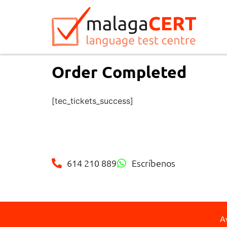
Order Completed
[tec_tickets_success]
614 210 889
Escríbenos
A